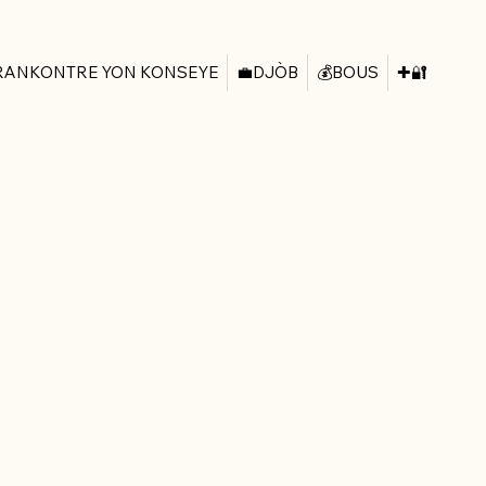
RANKONTRE YON KONSEYE
💼DJÒB
💰BOUS
✚🔐