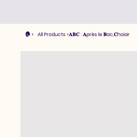
🏠︎
>
All Products
>
𝐀𝐁𝐂 : 𝐀près le 𝐁ac,𝐂hoisir